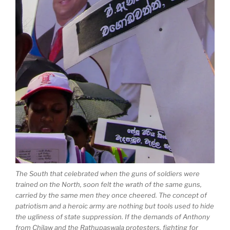
The South that celebrated when the guns of soldiers were
trained on the North, soon felt the wrath of the same guns,
carried by the same men they once cheered. The concept of
patriotism and a heroic army are nothing but tools used to hide
the ugliness of state suppression. If the demands of Anthony
from Chilaw and the Rathupaswala protesters, fighting for