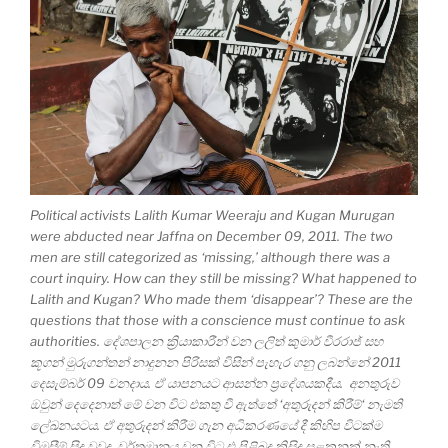
Political activists Lalith Kumar Weeraju and Kugan Murugan
were abducted near Jaffna on December 09, 2011. The two
men are still categorized as ‘missing,’ although there was a
court inquiry. How can they still be missing? What happened to
Lalith and Kugan? Who made them ‘disappear’? These are the
questions that those with a conscience must continue to ask
authorities. දේශපාලන ක්‍රියාකාරීන් වන ලලිත් කුමාර් වීරරාජ් සහ
කූගන් මුරුගන්තන් නාදුනන පිරිසක් විසින් පැහැර ගනු ලබන්නේ 2011
දෙසැම්බර් 09 වනදාය. ඒ යාපනයට ආසන්න ප්‍රදේශයකදීය. අනතුරුව
ඔවුන් දෙදෙනාත් මේ වන විට එකතු වී ඇත්තේ ‘අතුරුදන් කිරීම්‘ නැමති
ලේඛනයටය. ඒ අතුරුදන් කිරීම ගැන අධිකරණයේ දී කිහිප විටක්ම
විමසීම් සිදු වුවද, වර්තමානය වන විට එ පිළිබද කිසිදු සළකුනක් නැති