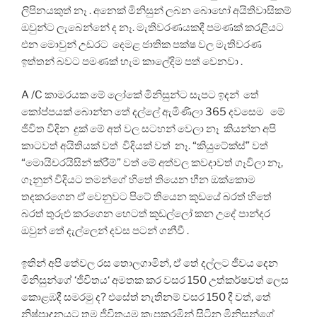
ලිපිනයකුත් නෑ . අනෙක් මිනිසුන් ලබන බොහෝ අයිතිවාසිකම්
ඔවුන්ට ලැබෙන්නේ ද නෑ. මැතිවරණයකදී පමණක් කරළියට
එන මොවුන් උඩරට දෙමළ ජාතික පක්ෂ වල මැතිවරණ
ඉත්තන් බවට පමණක් හැම කාලේදිම පත් වෙනවා .
A /C කාමරයක මේ ලෝකේ මිනිසුන්ට සැපට ඉදන් තේ
කෝප්පයක් බොන්න තේ දල්ලේ ඇමිණිලා 365 දවසෙම මේ
ජිවිත විදින දුක් මේ අත් වල සටහන් වෙලා නෑ කියන්න අපි
කාටවත් අයිතියක් වත් විදියක් වත් නෑ. “කියුටේක්ස්” වත්
“මොයිචරයිසින් ක්රීම්” වත් මේ අත්වල කවදාවත් ගෑවිලා නෑ,
ගෑනුන් විදියට තමන්ගේ හිතේ තියෙන හීන ඔක්කොම
තදකරගෙන ඒ වෙනුවට පිටේ තියෙන කූඩයේ බරත් හිතේ
බරත් තුරුළු කරගෙන හෙටත් කූඩල්ලෝ කන උදේ පාන්දර
ඔවුන් තේ දැල්ලෙන් දවස පටන් ගනීවී .
ඉතින් අපි තේවල රස තොලගාමින්, ඒ තේ දල්ලට ජීවය දෙන
මිනිසුන්ගේ ‘ජීවිතය‘ අමතක කර වසර 150 උත්කර්ෂවත් ලෙස
කොළඹදී සමරමු ද? එසේත් නැතිනම් වසර 150 දී වත්, තේ
නිෂ්පාදනයට තම ජීවිතයම කැපකරමින් සිටින මිනිසුන්ගේ