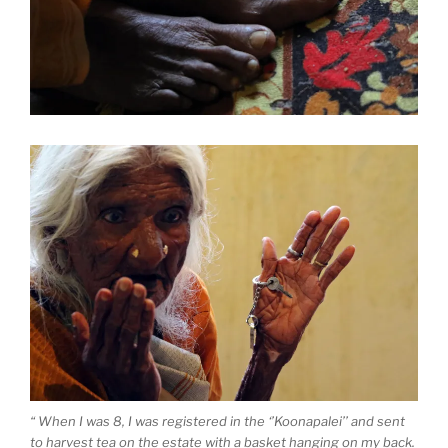
“ When I was 8, I was registered in the ‘’Koonapalei’’ and sent
to harvest tea on the estate with a basket hanging on my back.