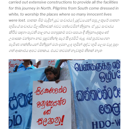
carried out extensive constructions to provide all the facilities
for this journey in North. Pilgrims from South come dressed in
white, to worship the places where so many innocent lives
were lost. ඝාතක බිම් මැදින් යුධ සංචාරය | යුද්ධයෙන් පසු උතුරේ ඝාතන
භුමියේ සංචාරය විලාසිතාවක් බවට පත්වෙමින් තිබුනා. ඒ යුධ සංචාරය
කිරීම සඳහා පැවති පාලනය පහසුකම් පවා සපයා දී තිබුනා.දකුණේ
උපාසක වන්දනා නඩ සුදුවතින්ද සැර සී දරමිටි බැද, බස් පුරවාගෙන
පැමිණ භක්තියෙන් මිනිසුන් මරා දමන ළද භුමීන් ශුද්ධ භුමි ලෙස වැද පුදා
ගත් ආකාරය අපට මතකය. එයට තවමත් නැවතුම් තිතක් නැත