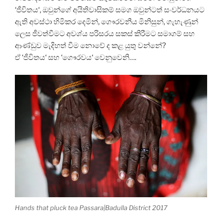
‘ජීවිතය‘, ඔවුන්ගේ අයිතිවාසිකම් සමග ඔවුන්ටත් සංවර්ධනයට
ඇති අවස්ථා හිමිකර දෙමින්, ගෞරවනීය මිනිසුන්, ගැහැණුන්
ලෙස ජීවත්වීමට අවශ්ය පරිසරය සකස් කිරීමට සමාගම් සහ
ආණ්ඩුව මැදිහත් වීම නොවේ ද කළ යුතු වන්නේ?
ඒ ‘ජීවිතය‘ සහ ‘ගෞරවය‘ වෙනුවෙනි….
Hands that pluck tea Passara|Badulla District 2017