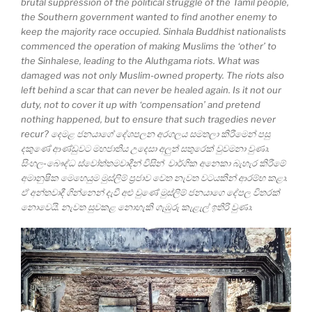
brutal suppression of the political struggle of the Tamil people,
the Southern government wanted to find another enemy to
keep the majority race occupied. Sinhala Buddhist nationalists
commenced the operation of making Muslims the ‘other’ to
the Sinhalese, leading to the Aluthgama riots. What was
damaged was not only Muslim-owned property. The riots also
left behind a scar that can never be healed again. Is it not our
duty, not to cover it up with ‘compensation’ and pretend
nothing happened, but to ensure that such tragedies never
recur? දෙමළ ජනයාගේ දේශපලන අරගලය සමතලා කිරීමෙන් පසු
දකුණේ ආණ්ඩුවට මහජාතිය උදෙසා අලුත් සතුරෙක් වුවමනා වුණා.
සිංහල-බෞද්ධ ස්වෝත්තමවාදීන් විසින් වාර්ගික අනෙකා බැහැර කිරීමේ
අමානුෂික මෙහෙයුම මුස්ලිම් ප්‍රජාව වෙත නැවත වටයකින් ආරම්භ කළා.
ඒ අන්තවාදී ගින්නෙන් දැවී අළු වුණේ මුස්ලිම් ජනයාගෙ දේපල විතරක්
නොවෙයි. නැවත සුවකළ නොහැකි ගැඹුරු කැළැල් ඉතිරි වුණා.