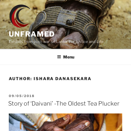
Skip
to
content
UNFRAMED
Exhibits from post-war Sri Lanka: For Justice and Life
Menu
AUTHOR:
ISHARA DANASEKARA
POSTED
09/05/2018
ON
Story of ‘Daivani’ -The Oldest Tea Plucker