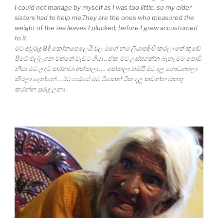
I could not manage by myself as I was too little, so my elder
sisters had to help me.They are the ones who measured the
weight of the tea leaves I plucked, before I grew accustomed
to it.
මට අවුරුදු 8දී කෝනපෙලෙයි වල මගේ නම ලියාපදිංචි කරලා තේ කූඬේ
පිටේ එල්ලගන වත්තේ වැඩට ගියා…ඒක මට උස්සගන්න බැහැ මම පොඩි
නිසා මට උදව් කරනවා අක්කලා….. අක්කලා තමයි මට දලූ ගොඩගහලා
කිරලා දෙන්නේ….ඊට පස්සේ මම ටිකෙන් ටික දලූ කඩන්න එකතු
කරන්න පුරුදු උනා..