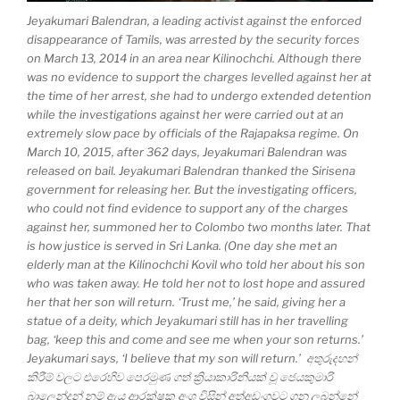
Jeyakumari Balendran, a leading activist against the enforced
disappearance of Tamils, was arrested by the security forces
on March 13, 2014 in an area near Kilinochchi. Although there
was no evidence to support the charges levelled against her at
the time of her arrest, she had to undergo extended detention
while the investigations against her were carried out at an
extremely slow pace by officials of the Rajapaksa regime. On
March 10, 2015, after 362 days, Jeyakumari Balendran was
released on bail. Jeyakumari Balendran thanked the Sirisena
government for releasing her. But the investigating officers,
who could not find evidence to support any of the charges
against her, summoned her to Colombo two months later. That
is how justice is served in Sri Lanka. (One day she met an
elderly man at the Kilinochchi Kovil who told her about his son
who was taken away. He told her not to lost hope and assured
her that her son will return. ‘Trust me,’ he said, giving her a
statue of a deity, which Jeyakumari still has in her travelling
bag, ‘keep this and come and see me when your son returns.’
Jeyakumari says, ‘I believe that my son will return.’ අතුරුදහන්
කිරීම් වලට එරෙහිව පෙරමුණ ගත් ක්‍රියාකාරිනියක් වූ ජෙයකුමාරි
බාලෙන්ද්‍රන් නම් ඇය ආරක්ෂක අංශ විසින් අත්අඩංගුවට ගනු ලබන්නේ