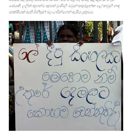
සේයකි. ලලිත්-කූගන්ට කුමක් වුණිද? ඔවුන් අතුරුදන්ක ළේ කවුද? හෘද
සාක්ෂියක් ඇති මිනිසුන් බලධාරින්ගෙන් ඇසිය යුතුමය.