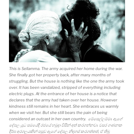
This is Sellamma. The army acquired her home during the war.
She finally got her property back, after many months of
struggling. But the house is nothing like the one the army took
over. It has been vandalized, stripped of everything including
electric plugs. At the entrance of her house is a notice that
declares that the army had taken over her house. However
kindness still remains in her heart. She embraces us warmly
when we visit her. But she still bears the pain of being
considered an outcast in her own country. මේසෙල්ලම්මා. ඇගේ
දේපල යුධ සමයේදී රජයේ හමුදා විසින් අත් කරගන්නවා. වසර ගණනක
දීර්ඝ අරගලයකින් පසුව ඇගේ දේපල නිදහස් කරගත්තත්, ඒ තිබූ