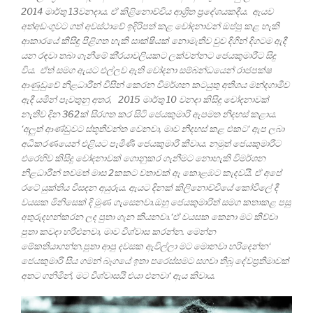
2014 මාර්තු 13වනදාය. ඒ කිළිනොච්චිය ආශ්‍රිත ප්‍රදේශයකදීය. ඇයව
අත්අඩංගුවට ගත් අවස්ථාවේ ඉදිරිපත් කළ චෝදනාවන් ඔප්පු කළ හැකි
ආකාරයේ කිසිඳු පිළිගත හැකි සාක්ෂියක් නොමැතිව වුව දිගින් දිගටම ඇදී
යන රඳවා තබා ගැනීමේ කි‍්‍රයාවලියකට ලක්වන්නට ජෙයකුමාරීට සිදු
විය. ඒත් සමග ඇයට එල්ලව ඇති චෝදනා සම්බන්ධයෙන් රාජපක්ෂ
ආණුඩුවේ නිළධාරීන් විසින් කෙරන විමර්ශන කටයුතු අතිශය මන්දගාමීව
ඇදී යමින් පැවතුනු අතර, 2015 මාර්තු 10 වනදා කිසිදු චෝදනාවක්
නැතිව දින 362ක් සිරගත කර සිටි ජෙයකුමාරි ඇපමත නිදහස් කළාය.
‘අලුත් ආණ්ඩුවට ස්තූතිවන්ත වෙනවා, මාව නිදහස් කළ එකට‘ ඇප ලබා
අධිකරණයෙන් එළියට පැමිණි ජෙයකුමාරි කීවාය. නමුත් ජෙයකුමාරිට
එරෙහිව කිසිදු චෝදනාවක් ගොනුකර ගැනීමට නොහැකි විමර්ශන
නිළධාරීන් තවමත් මාස 2කකට වතාවක් ඈ කොළඹට කැදවයි. ඒ අපේ
රටේ යුක්තිය විසදන අයුරුය. ඇයට දිනක් කිලිනොච්චියේ කෝවිලේ දී
වයසක මිනිසෙක් දි මුණ ගැසෙනවා.ඔහු ජෙයකුමාරිත් සමග කතාකළ පසු
අතුරුදහන්කරන ලද පුතා ගැන කියනවා.‘ඒ වයසක කෙනා මට කිව්වා
පුතා කවදා හරිඑනවා, මාව විශ්වාස කරන්න. මෙන්න
මේකතියාගන්න.පුතා ආපු දවසක ඇවිල්ලා මට මොනවා හරිදෙන්න‘
ජෙයකුමාරි සිය ගමන් බෑගයේ ඉතා පරෙස්සමට සගවා තිබූ දේවප්‍රතිමාවක්
අතට ගනිමින්, මට විශ්වාසයි එයා එනවා‘ ඇය කිවාය.