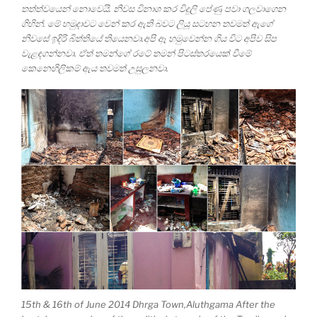
තත්ත්වයෙන් නොවෙයි. නිවස විනාශ කර විදුලි පේණු පවා ගලවාගෙන
ගිහින්. මේ හමුදාවට වෙන් කර ඇති බවට ලියූ සටහන තවමත් ඇගේ
නිවසේ ඉදිරි බිත්තියේ තියෙනවා.අපි ඈ හමුවෙන්න ගිය විට අපිව සිප
වැළඳගන්නවා. ඒත් තමන්ගේ රටේ තමන් පිටස්තරයෙක් වීමේ
කෙනෙහිලිකම් ඇය තවමත් උසුලනවා.
15th & 16th of June 2014 Dhrga Town,Aluthgama After the