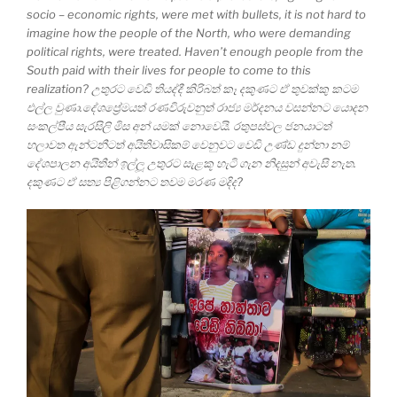
socio – economic rights, were met with bullets, it is not hard to
imagine how the people of the North, who were demanding
political rights, were treated. Haven’t enough people from the
South paid with their lives for people to come to this
realization? උතුරට වෙඩි තියද්දී කිරිබත් කෑ දකුණට ඒ තුවක්කු කටම
එල්ල වුණා.දේශප්‍රේමයත් රණවිරුවනුත් රාජ්‍ය මර්දනය වසන්නට යොදන
සංකල්පීය සැරසිලි මිස අන් යමක් නොවෙයි. රතුපස්වල ජනයාටත්
හලාවත ඇන්ටනීටත් අයිතිවාසිකම් වෙනුවට වෙඩි උණ්ඩ දුන්නා නම්
දේශපාලන අයිතීන් ඉල්ලූ උතුරට සැළකූ හැටි ගැන නිදසුන් අවැසි නැත.
දකුණට ඒ සත්‍ය පිළිගන්නට තවම මරණ මදිද?