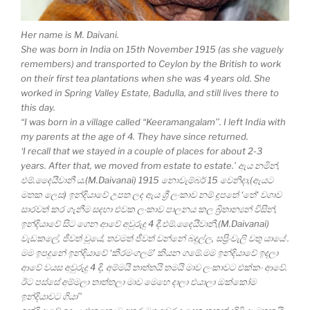
Her name is M. Daivani.
She was born in India on 15th November 1915 (as she vaguely
remembers) and transported to Ceylon by the British to work
on their first tea plantations when she was 4 years old. She
worked in Spring Valley Estate, Badulla, and still lives there to
this day.
“I was born in a village called “Keeramangalam’’. I left India with
my parents at the age of 4. They have since returned.
‘I recall that we stayed in a couple of places for about 2-3
years. After that, we moved from estate to estate.’ ඇය නමින්,
එම්.දෛයීවානී ය.(M.Daivanai) 1915 නොවැම්බර් 15 වෙනිදා,(ඇයට
මතක ලෙස) ඉන්දියාවේ උපත ලද ඇය ශ්‍රී ලංකාව නම් දූපතේ ‘තේ‘ වගාව
සාරවත් කර ගැනීම සදහා එවක ලංකාව පාලනය කල බ්‍රිතාන්‍යන් විසින්,
ඉන්දියාවේ සිට ගෙන ආවේ අවුරුදු 4 දී.එම්.දෛයීවානී,(M.Daivanai)
වැඩකලේ, ජීවත් වූයේ, තවමත් ජීවත් වන්නේ බදුල්ල, සප්‍රිංවැලි වතු යායේ .
මම ඉපදුනේ ඉන්දියාවේ ‘කීරමංගලම්’ කියන ගමේ.මම ඉන්දියාවේ ඉදලා
ආවේ වයස අවුරුදු 4 දි, අම්මයි තාත්තයි තමයි මාව ලංකාවට එක්කං ආවේ.
ඊට පස්සේ අම්මලා තාත්තලා මාව මෙහෙ දාලා එයාලා ඔක්කෝම
ඉන්දියාවට ගියා’’