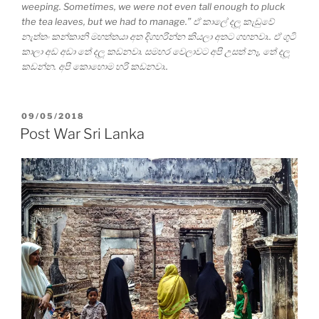
weeping. Sometimes, we were not even tall enough to pluck
the tea leaves, but we had to manage.” ඒ කාලේ දලූ කැඩුවේ
නැත්තං කන්කානි මහත්තයා අත දිගහරින්න කියලා අතට ගහනවා.. ඒ ගුටි
කාලා අඩ අඩා තේ දලූ කඩනවා. සමහර වෙලාවට අපි උසත් නෑ, තේ දලූ
කඩන්න. අපි කොහොම හරි කඩනවා..
POSTED
09/05/2018
ON
Post War Sri Lanka