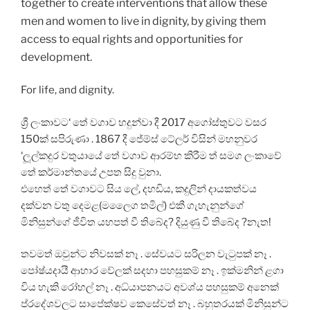
together to create interventions that allow these
men and women to live in dignity, by giving them
access to equal rights and opportunities for
development.
For life, and dignity.
ශ්‍රී ලංකාවට‘ තේ වගාව හදුන්වා දී 2017 අගෝස්තුවට වසර
150ක් සපිරුණා . 1867 දී ජේම්ස් ටේලර් විසින් මහනුවර
‘ලූල්කදුර වතුයායේ තේ වගාව ආරම්භ කිරීම ත් සමග ලංකාවේ
තේ කර්මාන්තයේ උපත සිදු වුනා.
එහෙත් තේ වගාවට සිය ලේ, දහඩිය, කදුලින් දායකත්වය
දක්වන වතු දෙමළ(මලෛග තමිල්) එකී ගැහැනුන්ගේ
මිනිසුන්ගේ ජීවිත යහපත් වී තිබේද? දියුණු වී තිබේද ?නැත!
තවමත් ඔවුන්ට නිවසක් නෑ . සේවයට සරිලන වැටුපක් නෑ .
පෝෂ්යදායී ආහාර වේලක් සදහා පහසුකම් නෑ . ඉක්මනින් ළගා
විය හැකි රෝහල් නෑ . අධ්යාපනයට අවශ්ය පහසුකම් අනෙක්
ප්රදේශවලට සාපේක්ෂව කෙසේවත් නෑ . බහුතරයක් මිනිසුන්ට