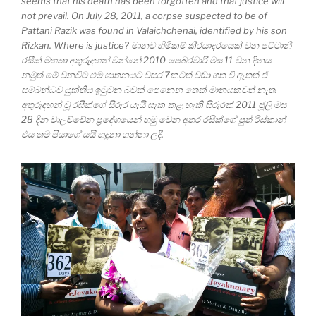
seems that his death has been forgotten and that justice will
not prevail. On July 28, 2011, a corpse suspected to be of
Pattani Razik was found in Valaichchenai, identified by his son
Rizkan. Where is justice? මානව හිමිකම් කි‍්‍රයාදරයෙක් වන පට්ටානී
රසීක් මහතා අතුරුදහන් වන්නේ 2010 පෙබරවාරි මස 11 වන දිනය.
නමුත් මේ වනවිට එම ඝාතනයට වසර 7කටත් වඩා ගත වී ඇතත් ඒ
සම්බන්ධව යුක්තිය ඉටුවන බවක් පෙනෙන තෙක් මානයකවත් නැත.
අතුරුදහන් වූ රසීක්ගේ සිරුර යැයි සැක කළ හැකි සිරුරක් 2011 ජූලි මස
28 දින වාලච්චේන ප‍්‍රදේශයෙන් හමු වෙන අතර රසීක්ගේ පුත් රිස්කාන්
එය තම පියාගේ යයි හදුනා ගන්නා ලදී.