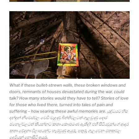
What if these bullet-strewn walls, these broken windows and
doors, remnants of houses devastated during the war, could
talk? How many stories would they have to tell? Stories of love
for those who lived there, turned into tales of pain and
suffering – how searing these awful memories are. යුද්ධයට හිස
දන්දුන් නිවෙස්වල වෙඩි වැදුණු බිත්තිවලටත් ගැලවුණු දොර
ජනෙල්වලටත් කියන්නට කතා කොපමණ ඇතිද? එහි සිටියවුන්ගේ ආදර
කතා වේදනා විලාපයන්ට හැරවුණු අයුරු, පතුරු ගැලවෙන මතකවල
දෙවියන් නොසිටි අයුරු.