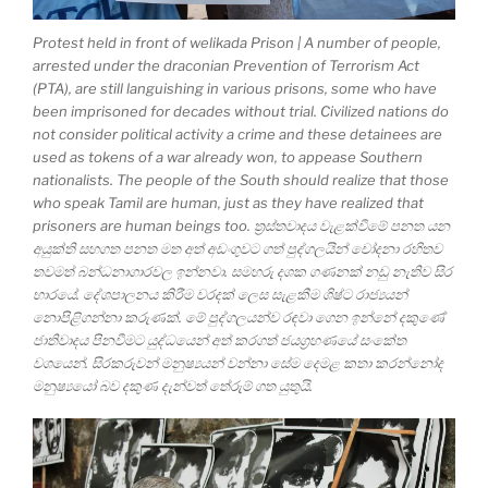
Protest held in front of welikada Prison | A number of people,
arrested under the draconian Prevention of Terrorism Act
(PTA), are still languishing in various prisons, some who have
been imprisoned for decades without trial. Civilized nations do
not consider political activity a crime and these detainees are
used as tokens of a war already won, to appease Southern
nationalists. The people of the South should realize that those
who speak Tamil are human, just as they have realized that
prisoners are human beings too. ත්‍රස්තවාදය වැළක්වීමේ පනත යන
අයුක්ති සහගත පනත මත අත් අඩංගුවට ගත් පුද්ගලයින් චෝදනා රහිතව
තවමත් බන්ධනාගාරවල ඉන්නවා. සමහරු දශක ගණනක් නඩු නැතිව සිර
භාරයේ. දේශපාලනය කිරීම වරදක් ලෙස සැළකීම ශිෂ්ට රාජ්‍යයන්
නොපිළිගන්නා කරුණක්. මේ පුද්ගලයන්ව රඳවා ගෙන ඉන්නේ දකුණේ
ජාතිවාදය පිනවීමට යුද්ධයෙන් අත් කරගත් ජයග්‍රහණයේ සංකේත
වශයෙන්. සිරකරුවන් මනුෂ්‍යයන් වන්නා සේම දෙමළ කතා කරන්නෝද
මනුෂ්‍යයෝ බව දකුණ දැන්වත් තේරුම් ගත යුතුයි.