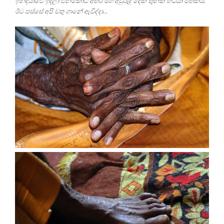
ඉන්දියාවේ ඉදලා එනකොට අතර මග අවුරුදු දෙක තුනක් හිටියා මතකයි.
ඊට පස්සේ අපි වතු ගානේ ඇවිද්දා…